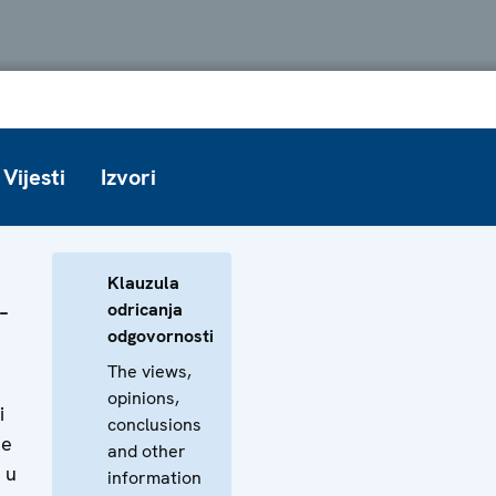
Vijesti
Izvori
Klauzula
-
odricanja
odgovornosti
The views,
opinions,
i
conclusions
je
and other
 u
information