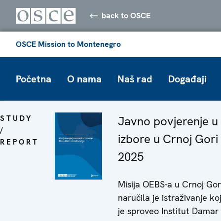
back to OSCE
OSCE Mission to Montenegro
Početna
O nama
Naš rad
Događaji
STUDY
Javno povjerenje u
/
izbore u Crnoj Gori 
REPORT
2025
Misija OEBS-a u Crnoj Gor
naručila je istraživanje ko
je sproveo Institut Damar