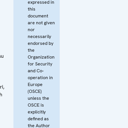
expressed in
this
document
are not given
nor
necessarily
endorsed by
the
su
Organization
for Security
and Co-
operation in
Europe
i,
(OSCE)
h
unless the
OSCE is
explicitly
defined as
the Author