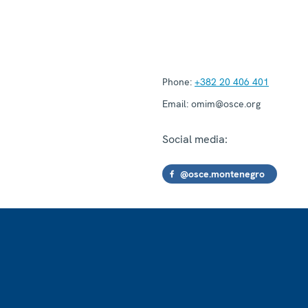
Phone:
+382 20 406 401
Email:
omim@osce.org
Social media:
@osce.montenegro