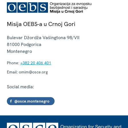
Misija OEBS-a u Crnoj Gori
Bulevar Džordža Vašingtona 98/VII
81000
Podgorica
Montenegro
Phone:
+382 20 406 401
Email:
omim@osce.org
Social media:
@osce.montenegro