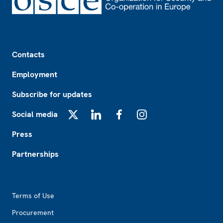
Footer
Contacts
Employment
Subscribe for updates
Social media
X
LinkedIn
Facebook
Instagram
Press
Partnerships
Footer2
Terms of Use
Procurement