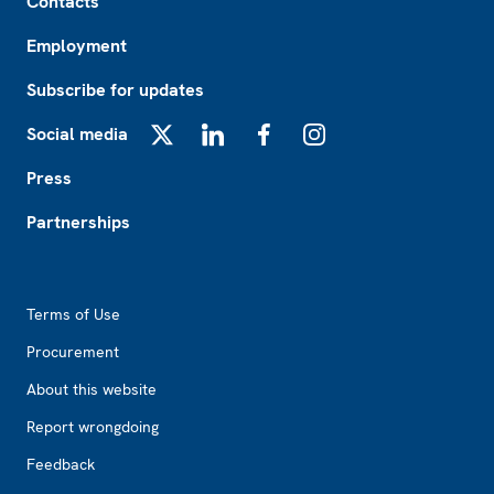
Contacts
Employment
Subscribe for updates
Social media
X
LinkedIn
Facebook
Instagram
Press
Partnerships
Footer2
Terms of Use
Procurement
About this website
Report wrongdoing
Feedback