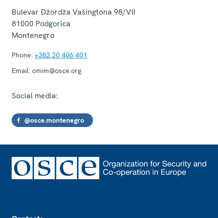
Bulevar Džordža Vašingtona 98/VII
81000
Podgorica
Montenegro
Phone:
+382 20 406 401
Email:
omim@osce.org
Social media:
@osce.montenegro
Footer