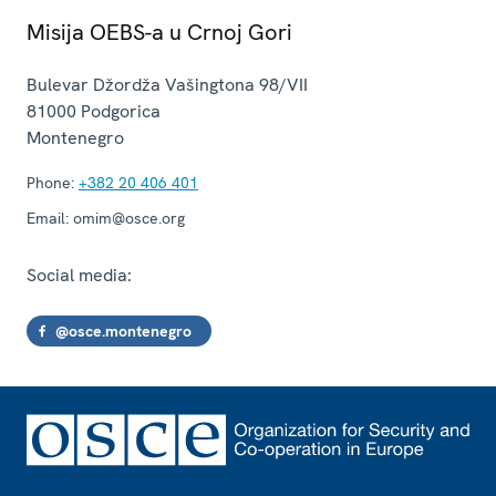
Misija OEBS-a u Crnoj Gori
Bulevar Džordža Vašingtona 98/VII
81000
Podgorica
Montenegro
Phone:
+382 20 406 401
Email:
omim@osce.org
Social media:
@osce.montenegro