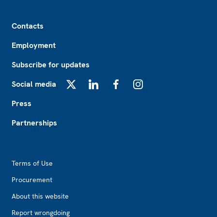
Footer
Contacts
Employment
Subscribe for updates
Social media
X
LinkedIn
Facebook
Instagram
Press
Partnerships
Footer2
Terms of Use
Procurement
About this website
Report wrongdoing